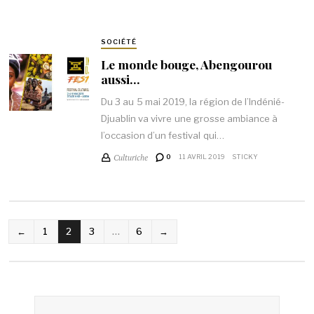
SOCIÉTÉ
Le monde bouge, Abengourou
aussi…
Du 3 au 5 mai 2019, la région de l’Indénié-
Djuablin va vivre une grosse ambiance à
l’occasion d’un festival qui…
Culturiche
0
11 AVRIL 2019
STICKY
NAVIGATION
←
1
2
3
…
6
→
DES
ARTICLES