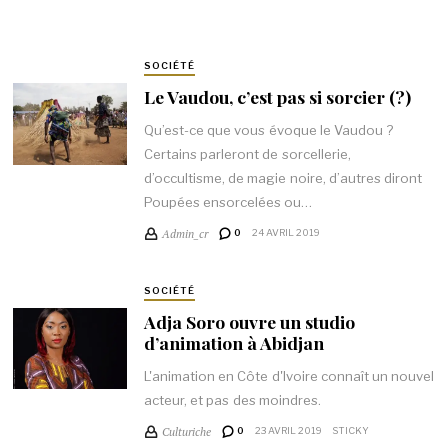
SOCIÉTÉ
Le Vaudou, c’est pas si sorcier (?)
Qu’est-ce que vous évoque le Vaudou ?
Certains parleront de sorcellerie,
d’occultisme, de magie noire, d’autres diront
Poupées ensorcelées ou…
Admin_cr
0
24 AVRIL 2019
SOCIÉTÉ
Adja Soro ouvre un studio
d’animation à Abidjan
L'animation en Côte d'Ivoire connaît un nouvel
acteur, et pas des moindres.
Culturiche
0
23 AVRIL 2019
STICKY