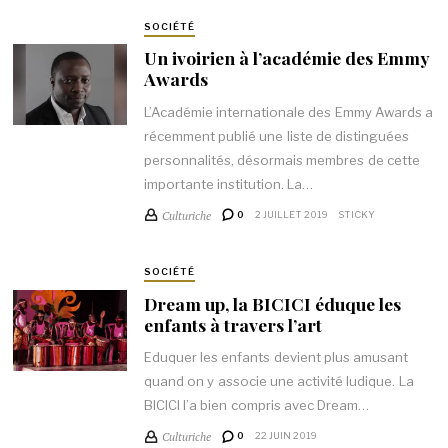
SOCIÉTÉ
Un ivoirien à l’académie des Emmy
Awards
L’Académie internationale des Emmy Awards a
récemment publié une liste de distinguées
personnalités, désormais membres de cette
importante institution. La…
Culturiche
0
2 JUILLET 2019
STICKY
SOCIÉTÉ
Dream up, la BICICI éduque les
enfants à travers l’art
Eduquer les enfants devient plus amusant
quand on y associe une activité ludique. La
BICICI l’a bien compris avec Dream…
Culturiche
0
22 JUIN 2019