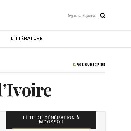
log in or register
LITTÉRATURE
RSS SUBSCRIBE
’Ivoire
FÊTE DE GÉNÉRATION À
MOOSSOU