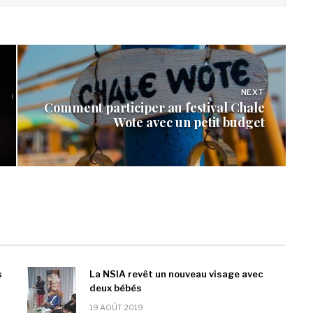
NEXT
Comment participer au festival Chale
Wote avec un petit budget
s
La NSIA revêt un nouveau visage avec
deux bébés
19 AOÛT 2019