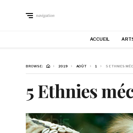
navigation
ACCUEIL
ARTS
BROWSE:
2019
AOÛT
1
5 ETHNIES MÉ
5 Ethnies méc