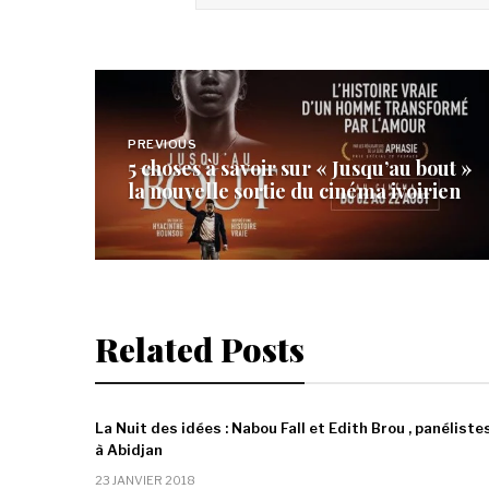
Navigation
de
PREVIOUS
5 choses à savoir sur « Jusqu’au bout »
l’article
la nouvelle sortie du cinéma ivoirien
Related Posts
La Nuit des idées : Nabou Fall et Edith Brou , panéliste
à Abidjan
23 JANVIER 2018