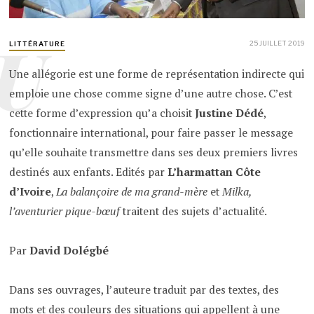
U
25 JUILLET 2019
LITTÉRATURE
Une allégorie est une forme de représentation indirecte qui
emploie une chose comme signe d’une autre chose. C’est
cette forme d’expression qu’a choisit
Justine Dédé
,
fonctionnaire international, pour faire passer le message
qu’elle souhaite transmettre dans ses deux premiers livres
destinés aux enfants. Edités par
L’harmattan Côte
d’Ivoire
,
La balançoire de ma grand-mère
et
Milka,
l’aventurier pique-bœuf
traitent des sujets d’actualité.
Par
David Dolégbé
Dans ses ouvrages, l’auteure traduit par des textes, des
mots et des couleurs des situations qui appellent à une