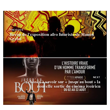
Navigation
de
PREVIOUS
l’article
Recap de l’exposition afro futuriste de Manou
Grebo
NEXT
5 choses à savoir sur « Jusqu’au bout » la
nouvelle sortie du cinéma ivoirien