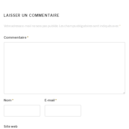
LAISSER UN COMMENTAIRE
Votre adresse e-mail ne sera pas publiée.
Les champs obligatoires sont indiqués avec
*
Commentaire
*
Nom
*
E-mail
*
Site web