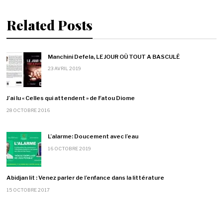
Related Posts
Manchini Defela, LE JOUR OÙ TOUT A BASCULÉ
23 AVRIL 2019
J’ai lu « Celles qui attendent » de Fatou Diome
28 OCTOBRE 2016
L’alarme: Doucement avec l’eau
16 OCTOBRE 2019
Abidjan lit : Venez parler de l’enfance dans la littérature
15 OCTOBRE 2017