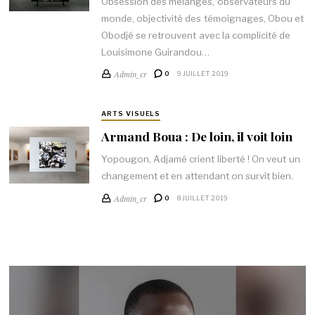
Obsession des mélanges, observateurs du
monde, objectivité des témoignages, Obou et
Obodjé se retrouvent avec la complicité de
Louisimone Guirandou…
Admin_cr
0
9 JUILLET 2019
ARTS VISUELS
Armand Boua : De loin, il voit loin
Yopougon, Adjamé crient liberté ! On veut un
changement et en attendant on survit bien.
Admin_cr
0
8 JUILLET 2019