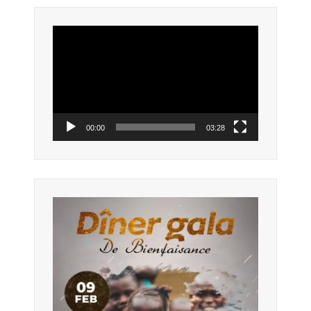
Lecteur
vidéo
00:00
03:28