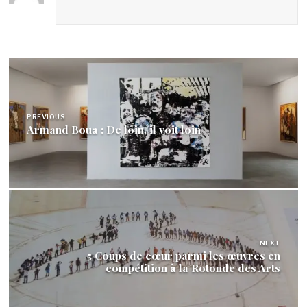
Navigation
de
l’article
PREVIOUS
Armand Boua : De loin, il voit loin
NEXT
5 Coups de cœur parmi les œuvres en
compétition à la Rotonde des Arts