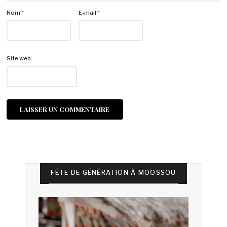
Nom
*
E-mail
*
Site web
FÊTE DE GÉNÉRATION À MOOSSOU