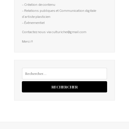
– Création de contenu
– Relations publiques et Communication digitale
d’artiste plasticien
– Événementiel
Contactez nous via culturiche@gmail.com
Merci !!
Rechercher :