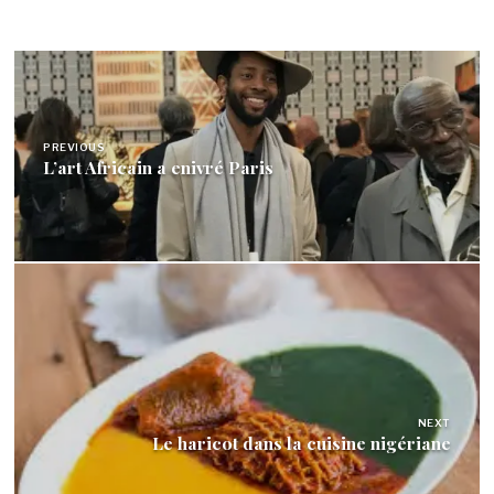
Navigation
de
l’article
PREVIOUS
L’art Africain a enivré Paris
NEXT
Le haricot dans la cuisine nigériane