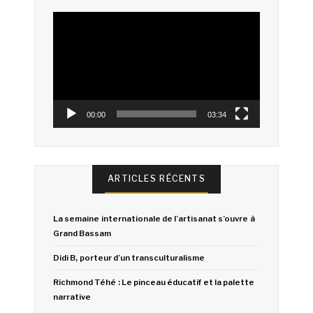
Lecteur
vidéo
00:00
03:34
ARTICLES RÉCENTS
La semaine internationale de l’artisanat s’ouvre à
Grand Bassam
Didi B, porteur d’un transculturalisme
Richmond Téhé : Le pinceau éducatif et la palette
narrative