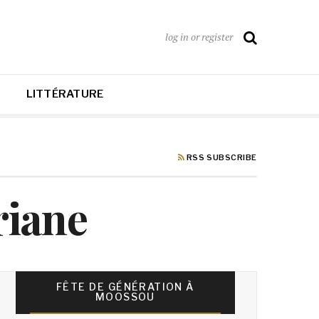
log in or register
LITTÉRATURE
RSS SUBSCRIBE
riane
FÊTE DE GÉNÉRATION À
MOOSSOU