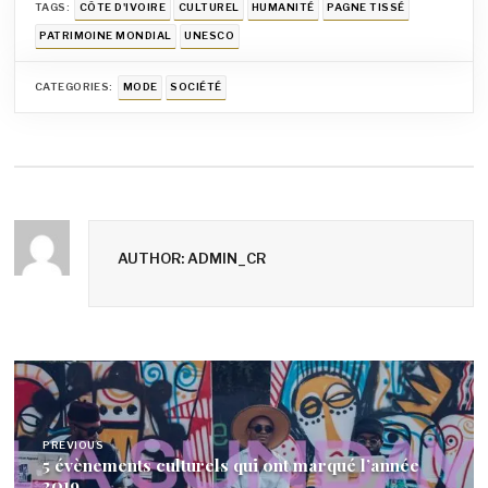
TAGS:
CÔTE D'IVOIRE
CULTUREL
HUMANITÉ
PAGNE TISSÉ
PATRIMOINE MONDIAL
UNESCO
CATEGORIES:
MODE
SOCIÉTÉ
AUTHOR: ADMIN_CR
Navigation
de
PREVIOUS
l’article
5 évènements culturels qui ont marqué l’année
2019