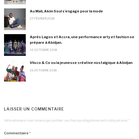
Au Mali, Akim Soul s’engage pour la mode
27 FÉVRIER 2018
Après Lagos et Accra, une performance arty et fashion se
prépare à Abidjan.
10 OCTOBRE 2018
Vlisco & Co ou la jeunesse créative nostalgique à Abidjan
16 OCTOBRE 2018
LAISSER UN COMMENTAIRE
Votre adresse e-mail ne sera pas publiée.
Les champs obligatoires sont indiqués avec
*
Commentaire
*