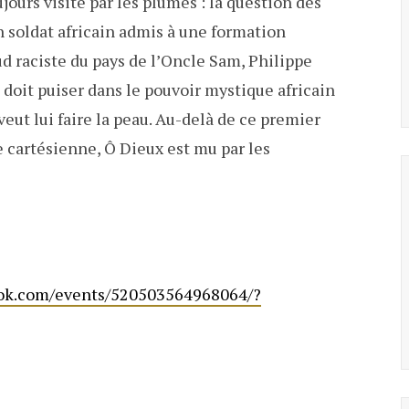
jours visité par les plumes : la question des
un soldat africain admis à une formation
sud raciste du pays de l’Oncle Sam, Philippe
doit puiser dans le pouvoir mystique africain
 veut lui faire la peau. Au-delà de ce premier
e cartésienne, Ô Dieux est mu par les
ook.com/events/520503564968064/?