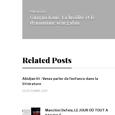
Navigation
de
PREVIOUS
Gnagna Koné, La lucidité et le
l’article
dynamisme sénégalais
Related Posts
Abidjan lit : Venez parler de l’enfance dans la
littérature
15 OCTOBRE 2017
Manchini Defela, LE JOUR OÙ TOUT A