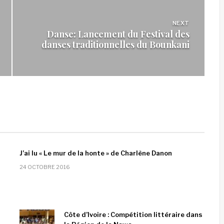
NEXT
Danse: Lancement du Festival des
danses traditionnelles du Bounkani
J’ai lu « Le mur de la honte » de Charlène Danon
24 OCTOBRE 2016
Côte d’Ivoire : Compétition littéraire dans