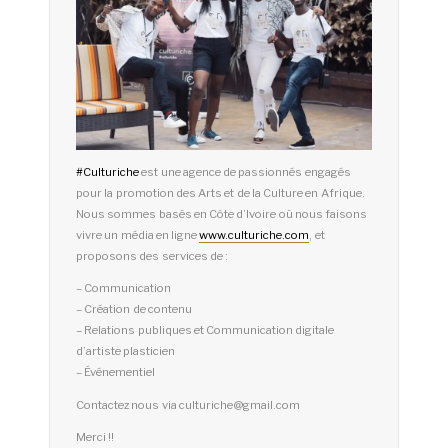
#
Culturiche
est une agence de passionnés engagés
pour la promotion des Arts et de la Culture en Afrique.
Nous sommes basés en Côte d’Ivoire où nous faisons
vivre un média en ligne
www.culturiche.com
, et
proposons des services de :
– Communication
– Création de contenu
– Relations publiques et Communication digitale
d’artiste plasticien
– Événementiel
Contactez nous via culturiche@gmail.com
Merci !!