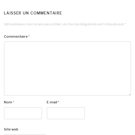
LAISSER UN COMMENTAIRE
Votre adresse e-mail ne sera pas publiée.
Les champs obligatoires sont indiqués avec
*
Commentaire
*
Nom
*
E-mail
*
Site web