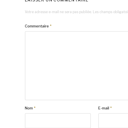
Votre adresse e-mail ne sera pas publiée.
Les champs obligatoi
Commentaire
*
Nom
*
E-mail
*