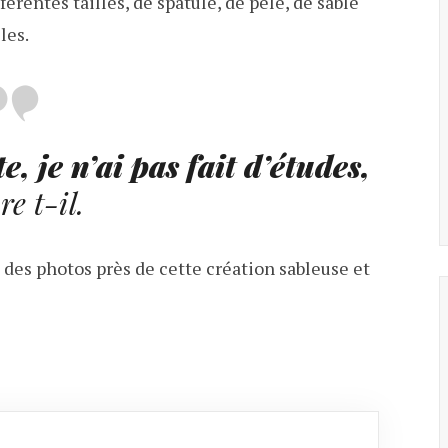
fférentes tailles, de spatule, de pêle, de sable
les.
e, je n’ai pas fait d’études,
re t-il.
e des photos près de cette création sableuse et