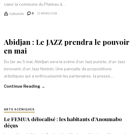
cœur la commune du Plateau à…
Culturiche
0
21 MARS 2018
Abidjan : Le JAZZ prendra le pouvoir
en mai
Du 1er au 5 mai, Abidjan sera la scène d’un Jazz puriste, d’un Jazz
innovant, d’un Jazz féminin. Une panoplie de propositions
artistiques qui a enthousiasmé les partenaires, la presse,…
Continue Reading →
ARTS SCÉNIQUES
Le FEMUA délocalisé : les habitants d’Anoumabo
déçus