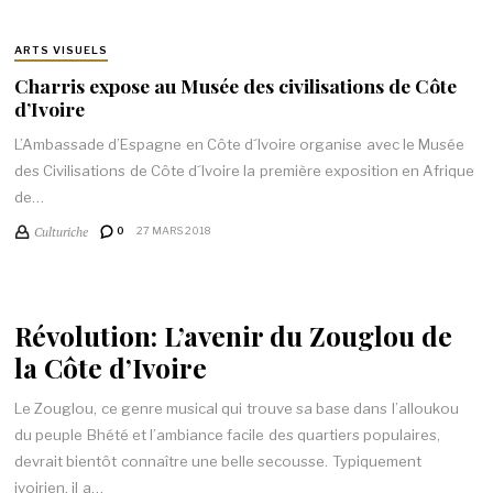
ARTS VISUELS
Charris expose au Musée des civilisations de Côte
d’Ivoire
L’Ambassade d’Espagne en Côte d´Ivoire organise avec le Musée
des Civilisations de Côte d´Ivoire la première exposition en Afrique
de…
Culturiche
0
27 MARS 2018
Révolution: L’avenir du Zouglou de
la Côte d’Ivoire
Le Zouglou, ce genre musical qui trouve sa base dans l’alloukou
du peuple Bhété et l’ambiance facile des quartiers populaires,
devrait bientôt connaître une belle secousse. Typiquement
ivoirien, il a…