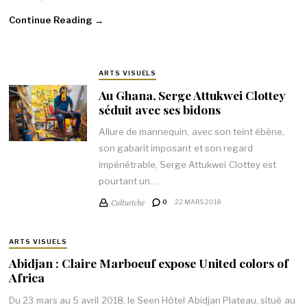
Continue Reading →
ARTS VISUELS
Au Ghana, Serge Attukwei Clottey
séduit avec ses bidons
Allure de mannequin, avec son teint ébène,
son gabarit imposant et son regard
impénétrable, Serge Attukwei Clottey est
pourtant un…
Culturiche
0
22 MARS 2018
ARTS VISUELS
Abidjan : Claire Marboeuf expose United colors of
Africa
Du 23 mars au 5 avril 2018, le Seen Hôtel Abidjan Plateau, situé au