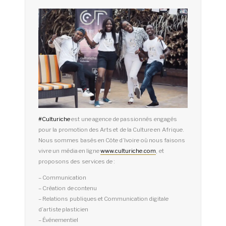
#
Culturiche
est une agence de passionnés engagés
pour la promotion des Arts et de la Culture en Afrique.
Nous sommes basés en Côte d’Ivoire où nous faisons
vivre un média en ligne
www.culturiche.com
, et
proposons des services de :
– Communication
– Création de contenu
– Relations publiques et Communication digitale
d’artiste plasticien
– Événementiel