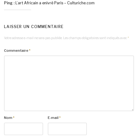
Ping :
L’art Africain a enivré Paris – Culturiche.com
LAISSER UN COMMENTAIRE
Votre adresse e-mail ne sera pas publiée.
Les champs obligatoires sont indiqués avec
*
Commentaire
*
Nom
*
E-mail
*