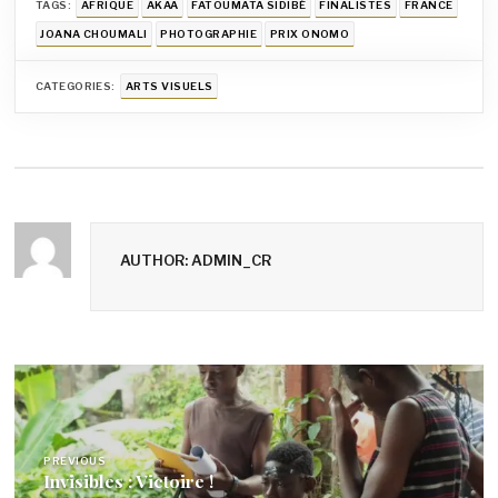
TAGS:
AFRIQUE
AKAA
FATOUMATA SIDIBÉ
FINALISTES
FRANCE
JOANA CHOUMALI
PHOTOGRAPHIE
PRIX ONOMO
CATEGORIES:
ARTS VISUELS
AUTHOR: ADMIN_CR
Navigation
de
l’article
PREVIOUS
Invisibles : Victoire !