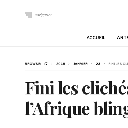
navigation
ACCUEIL
ARTS
BROWSE:
2018
JANVIER
23
FINI LES C
Fini les clich
l’Afrique blin