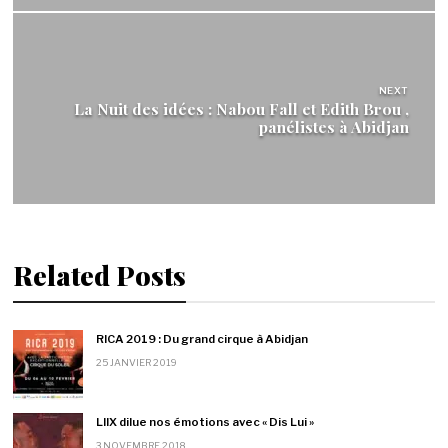
NEXT
La Nuit des idées : Nabou Fall et Edith Brou ,
panélistes à Abidjan
Related Posts
RICA 2019 : Du grand cirque à Abidjan
25 JANVIER 2019
LIIX dilue nos émotions avec « Dis Lui »
3 NOVEMBRE 2018