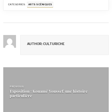
CATEGORIES:
ARTS SCÉNIQUES
AUTHOR: CULTURICHE
Navigation
de
PREVIOUS
l’article
Exposition : Kouamé Youssef, une histoire
particulière