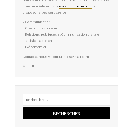
Nous sommes basés en Côte d’Ivoire où nous faisons
vivre un média en ligne
www.culturiche.com
, et
proposons des services de :
– Communication
– Création de contenu
– Relations publiques et Communication digitale
d’artiste plasticien
– Événementiel
Contactez nous via culturiche@gmail.com
Merci !!
Rechercher :