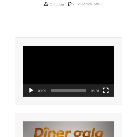
Culturiche
0
23 JANVIER 2018
Lecteur
vidéo
00:00
03:28