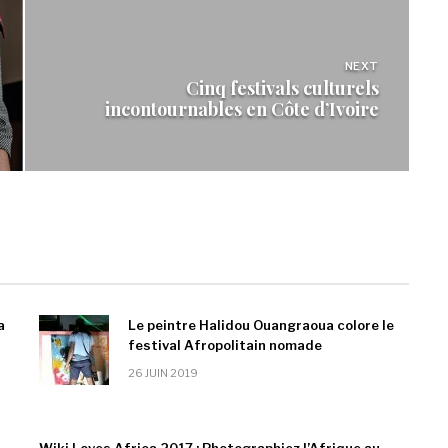
NEXT
Cinq festivals culturels
incontournables en Côte d’Ivoire
a
Le peintre Halidou Ouangraoua colore le
festival Afropolitain nomade
26 JUIN 2019