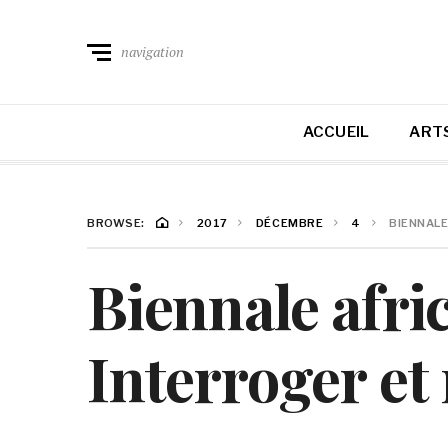
navigation
ACCUEIL
ARTS
BROWSE:
2017
DÉCEMBRE
4
BIENNALE
Biennale afri
Interroger et