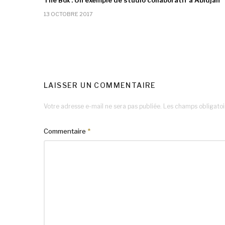
The Box : Un exemple de studio collaboratif à Abidjan
13 OCTOBRE 2017
LAISSER UN COMMENTAIRE
Votre adresse e-mail ne sera pas publiée.
Les champs obligatoi
Commentaire
*