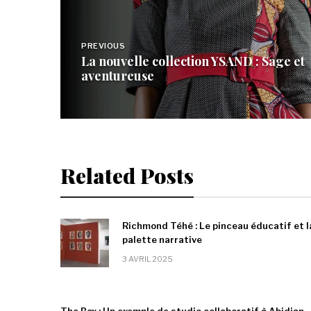
Navigation
de
PREVIOUS
La nouvelle collection YSAND : Sage et
l’article
aventureuse
Related Posts
Richmond Téhé : Le pinceau éducatif et l
palette narrative
3 AVRIL 2025