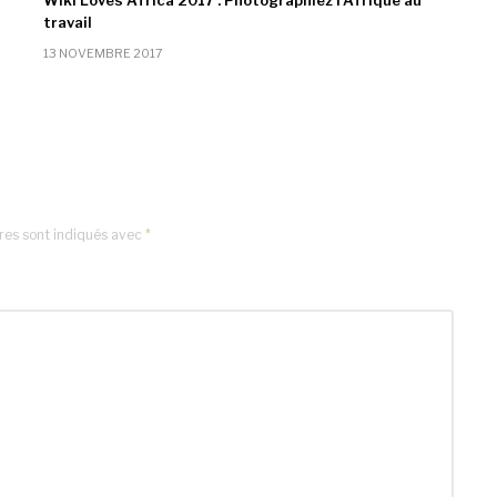
Wiki Loves Africa 2017 : Photographiez l’Afrique au
travail
13 NOVEMBRE 2017
res sont indiqués avec
*