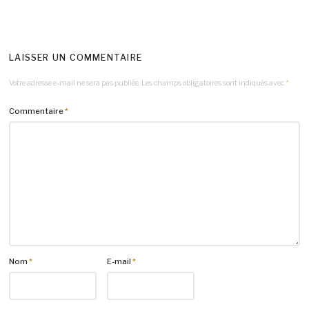
LAISSER UN COMMENTAIRE
Votre adresse e-mail ne sera pas publiée.
Les champs obligatoires sont indiqués avec
*
Commentaire
*
Nom
*
E-mail
*