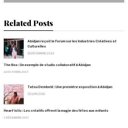
Related Posts
Abidjan reçoit le Forum sur les Industries Créatives et
Culturelles
18 DÉCEMBRE 2023
The Box : Un exemple de studio collaboratif à Abidjan
13 OCTOBRE 2017
Tatou Dembelé : Une première exposition à Abidjan
15 JUIN 2018
Heart’istic : Les créatifs offrent la magie des fêtes aux enfants
7 DÉCEMBRE 2017