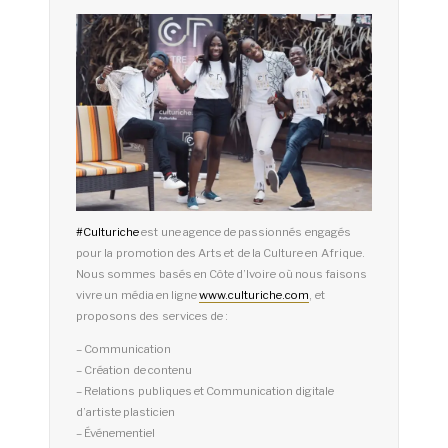
#
Culturiche
est une agence de passionnés engagés
pour la promotion des Arts et de la Culture en Afrique.
Nous sommes basés en Côte d’Ivoire où nous faisons
vivre un média en ligne
www.culturiche.com
, et
proposons des services de :
– Communication
– Création de contenu
– Relations publiques et Communication digitale
d’artiste plasticien
– Événementiel