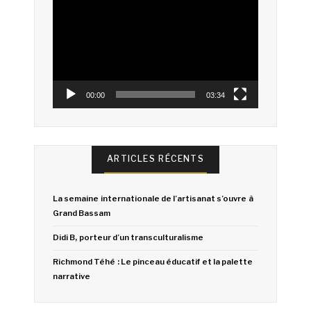
vidéo
00:00
03:34
ARTICLES RÉCENTS
La semaine internationale de l’artisanat s’ouvre à
Grand Bassam
Didi B, porteur d’un transculturalisme
Richmond Téhé : Le pinceau éducatif et la palette
narrative