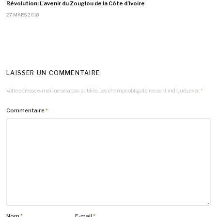
Révolution: L’avenir du Zouglou de la Côte d’Ivoire
27 MARS 2018
LAISSER UN COMMENTAIRE
Votre adresse e-mail ne sera pas publiée.
Les champs obligatoires sont indiqués avec
*
Commentaire
*
Nom
*
E-mail
*