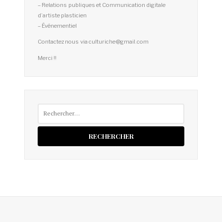
– Relations publiques et Communication digitale
d’artiste plasticien
– Événementiel
Contactez nous via culturiche@gmail.com
Merci !!
Rechercher :