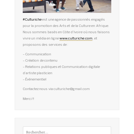
#
Culturiche
est une agence de passionnés engagés
pour la promotion des Arts et de la Culture en Afrique.
Nous sommes basés en Côte d’Ivoire où nous faisons
vivre un média en ligne
www.culturiche.com
, et
proposons des services de :
– Communication
– Création de contenu
– Relations publiques et Communication digitale
d’artiste plasticien
– Événementiel
Contactez nous via culturiche@gmail.com
Merci !!
Rechercher :