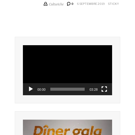
Culturiche
0
6 SEPTEMBRE 2019
STICKY
Lecteur
vidéo
00:00
03:28