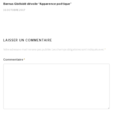
Barnus Gbékidé dévoile “Apparence poétique”
16 OCTOBRE 2017
LAISSER UN COMMENTAIRE
Votre adresse e-mail ne sera pas publiée.
Les champs obligatoires sont indiqués avec
*
Commentaire
*