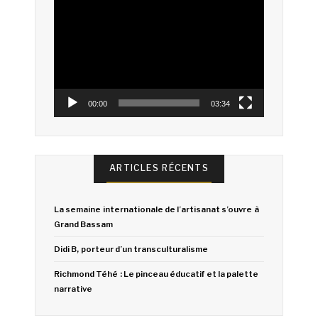
Lecteur
vidéo
00:00
03:34
ARTICLES RÉCENTS
La semaine internationale de l’artisanat s’ouvre à
Grand Bassam
Didi B, porteur d’un transculturalisme
Richmond Téhé : Le pinceau éducatif et la palette
narrative