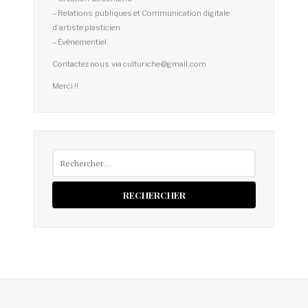
– Relations publiques et Communication digitale
d’artiste plasticien
– Événementiel
Contactez nous via culturiche@gmail.com
Merci !!
Rechercher :