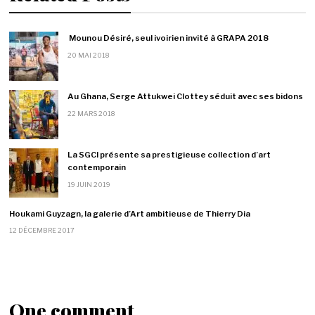
Mounou Désiré, seul ivoirien invité à GRAPA 2018
20 MAI 2018
Au Ghana, Serge Attukwei Clottey séduit avec ses bidons
22 MARS 2018
La SGCI présente sa prestigieuse collection d’art
contemporain
19 JUIN 2019
Houkami Guyzagn, la galerie d’Art ambitieuse de Thierry Dia
12 DÉCEMBRE 2017
One comment