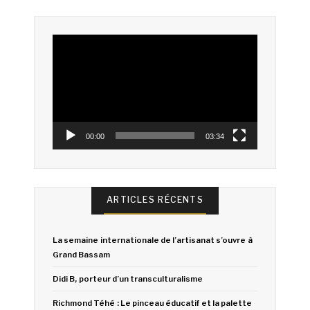
Lecteur
vidéo
00:00
03:34
ARTICLES RÉCENTS
La semaine internationale de l’artisanat s’ouvre à
Grand Bassam
Didi B, porteur d’un transculturalisme
Richmond Téhé : Le pinceau éducatif et la palette