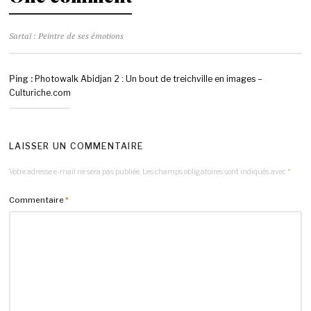
Sartaï : Peintre de ses émotions
Ping :
Photowalk Abidjan 2 : Un bout de treichville en images –
Culturiche.com
LAISSER UN COMMENTAIRE
Votre adresse e-mail ne sera pas publiée.
Les champs obligatoires sont indiqués avec
*
Commentaire
*