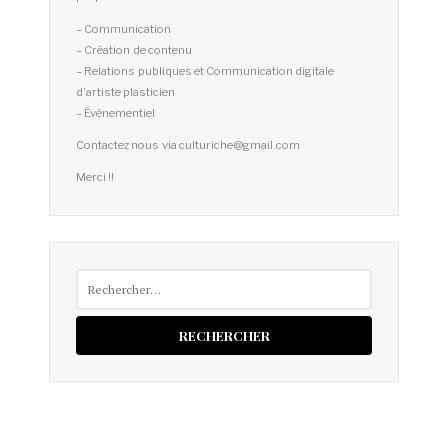
– Communication
– Création de contenu
– Relations publiques et Communication digitale
d’artiste plasticien
– Événementiel
Contactez nous via culturiche@gmail.com
Merci !!
Rechercher :