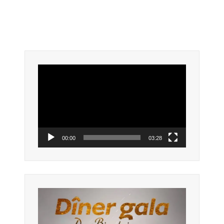
Lecteur
vidéo
00:00
03:28