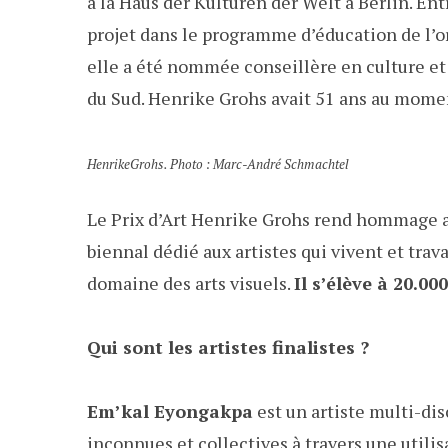
à la Haus der Kulturen der Welt à Berlin. En
projet dans le programme d’éducation de l’o
elle a été nommée conseillère en culture e
du Sud. Henrike Grohs avait 51 ans au mome
HenrikeGrohs. Photo : Marc-André Schmachtel
Le Prix d’Art Henrike Grohs rend hommage au
biennal dédié aux artistes qui vivent et trav
domaine des arts visuels.
Il s’élève à 20.00
Qui sont les artistes finalistes ?
Em’kal Eyongakpa
est un artiste multi-dis
inconnues et collectives à travers une utilisa