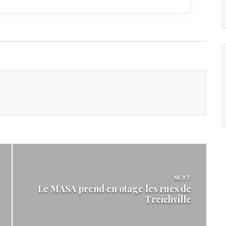
NEXT
Le MASA prend en otage les rues de
Treichville