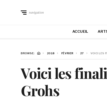
navigation
ACCUEIL
ARTS
BROWSE:
2018
FÉVRIER
27
VOICI LES 
Voici les fina
Grohs