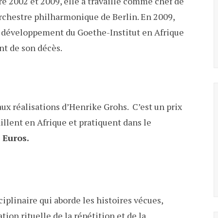
tre 2002 et 2009, elle a travaillé comme chef de
rchestre philharmonique de Berlin. En 2009,
t développement du Goethe-Institut en Afrique
nt de son décès.
x réalisations d’Henrike Grohs. C’est un prix
aillent en Afrique et pratiquent dans le
0 Euros.
ciplinaire qui aborde les histoires vécues,
tion rituelle de la répétition et de la