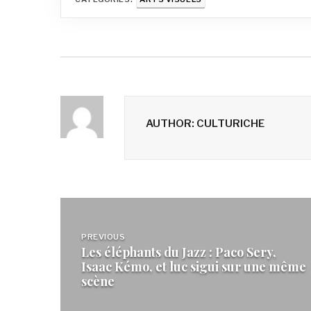
AUTHOR: CULTURICHE
Navigation
de
PREVIOUS
Les éléphants du Jazz : Paco Sery,
Isaac Kémo, et luc sigui sur une même
l’article
scène