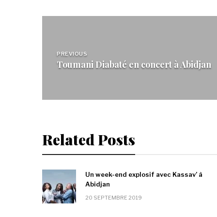
Navigation
de
PREVIOUS
Toumani Diabaté en concert à Abidjan
l’article
Related Posts
Un week-end explosif avec Kassav’ à
Abidjan
20 SEPTEMBRE 2019