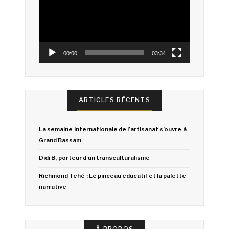
00:00
03:34
ARTICLES RÉCENTS
La semaine internationale de l’artisanat s’ouvre à
Grand Bassam
Didi B, porteur d’un transculturalisme
Richmond Téhé : Le pinceau éducatif et la palette
narrative