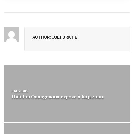
AUTHOR: CULTURICHE
Navigation
de
l’article
PREVIOUS
Halidou Ouangraoua expose à Kajazoma