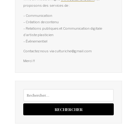
proposons des services de :
– Communication
– Création de contenu
– Relations publiques et Communication digitale
d’artiste plasticien
– Événementiel
Contactez nous via culturiche@gmail.com
Merci !!
Rechercher :