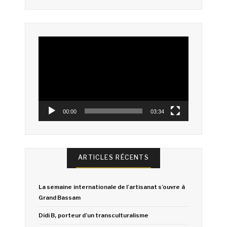
Lecteur
vidéo
00:00
03:34
ARTICLES RÉCENTS
La semaine internationale de l’artisanat s’ouvre à
Grand Bassam
Didi B, porteur d’un transculturalisme