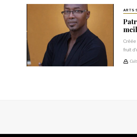
ARTS 
Patr
meil
Créée 
fruit 
Cult