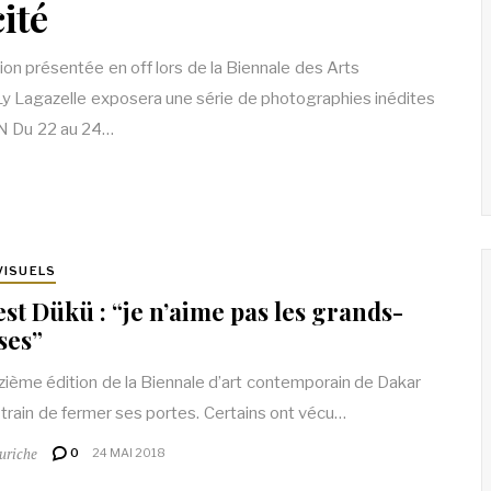
cité
ion présentée en off lors de la Biennale des Arts
Ly Lagazelle exposera une série de photographies inédites
N Du 22 au 24…
VISUELS
st Dükü : “je n’aime pas les grands-
ses”
izième édition de la Biennale d’art contemporain de Dakar
 train de fermer ses portes. Certains ont vécu…
uriche
0
24 MAI 2018