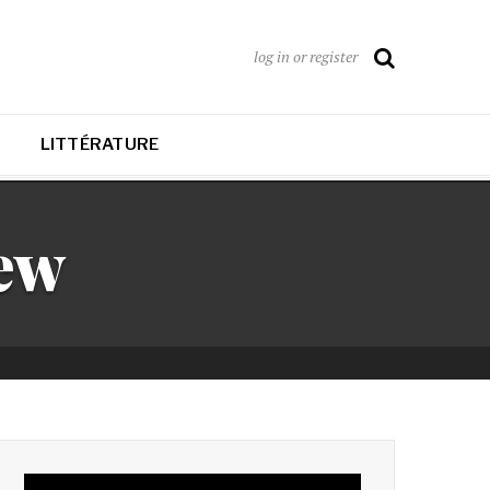
log in or register
LITTÉRATURE
iew
Lecteur