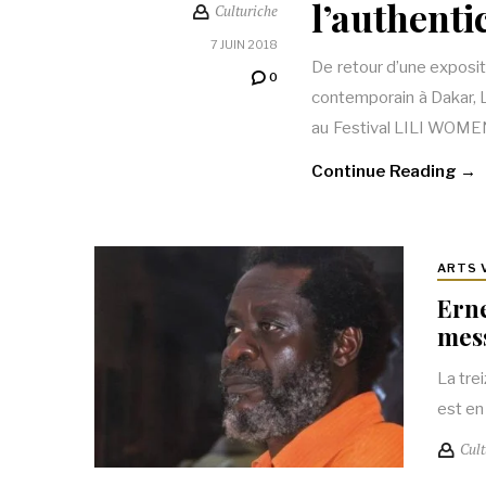
l’authenti
Culturiche
7 JUIN 2018
De retour d’une exposit
0
contemporain à Dakar, 
au Festival LILI WOME
Continue Reading →
ARTS 
Erne
mes
La tre
est en
Cult