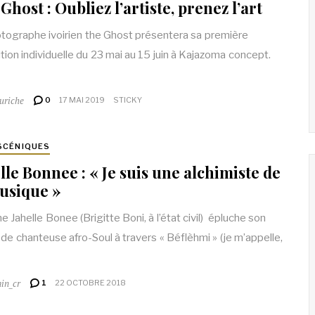
Ghost : Oubliez l’artiste, prenez l’art
tographe ivoirien the Ghost présentera sa première
tion individuelle du 23 mai au 15 juin à Kajazoma concept.
uriche
0
17 MAI 2019
STICKY
SCÉNIQUES
lle Bonnee : « Je suis une alchimiste de
usique »
e Jahelle Bonee (Brigitte Boni, à l’état civil) épluche son
 de chanteuse afro-Soul à travers « Béflèhmi » (je m’appelle,
in_cr
1
22 OCTOBRE 2018