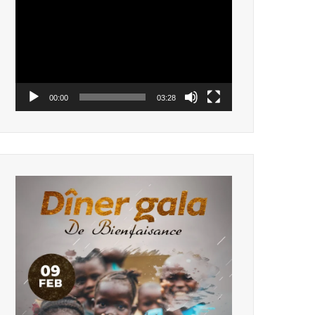
vidéo
00:00
03:28