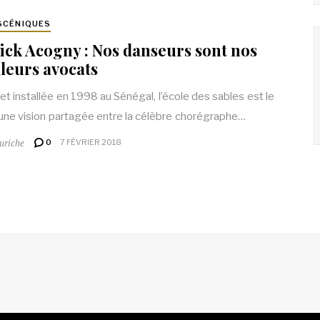
SCÉNIQUES
ick Acogny : Nos danseurs sont nos
leurs avocats
et installée en 1998 au Sénégal, l’école des sables est le
d’une vision partagée entre la célèbre chorégraphe…
uriche
0
7 FÉVRIER 2018