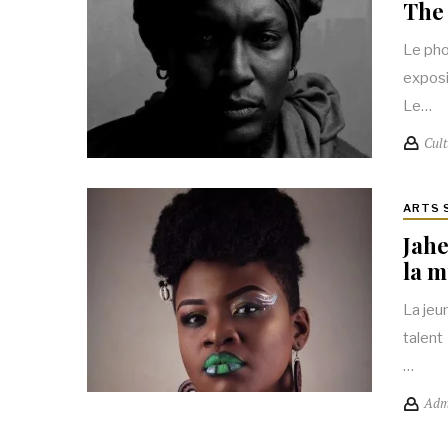
The 
Le pho
exposi
Le…
Cult
ARTS 
Jahe
la m
La jeun
talent
…
Adm