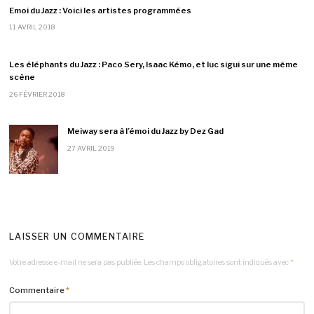
Emoi du Jazz : Voici les artistes programmées
11 AVRIL 2018
Les éléphants du Jazz : Paco Sery, Isaac Kémo, et luc sigui sur une même
scène
26 FÉVRIER 2018
Meiway sera à l’émoi du Jazz by Dez Gad
27 AVRIL 2019
LAISSER UN COMMENTAIRE
Votre adresse e-mail ne sera pas publiée.
Les champs obligatoires sont indiqués avec
*
Commentaire
*