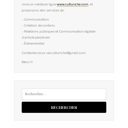
vivre un média en ligne
www.culturiche.com
, et
proposons des services de :
– Communication
– Création de contenu
– Relations publiques et Communication digitale
d’artiste plasticien
– Événementiel
Contactez nous via culturiche@gmail.com
Merci !!
Rechercher :