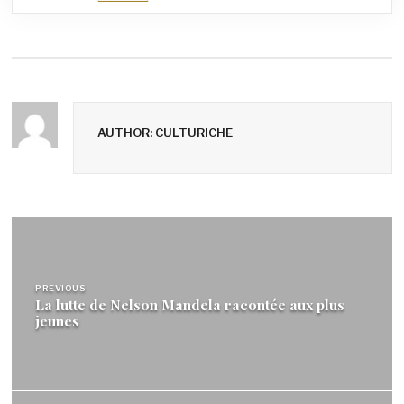
AUTHOR: CULTURICHE
Navigation
de
PREVIOUS
l’article
La lutte de Nelson Mandela racontée aux plus
jeunes