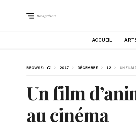
navigation
ACCUEIL
ARTS
BROWSE:
2017
DÉCEMBRE
12
UN FILM
Un film d’an
au cinéma