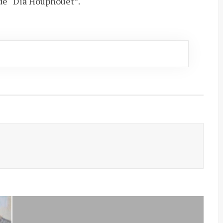
de “Dia Houphouet”.