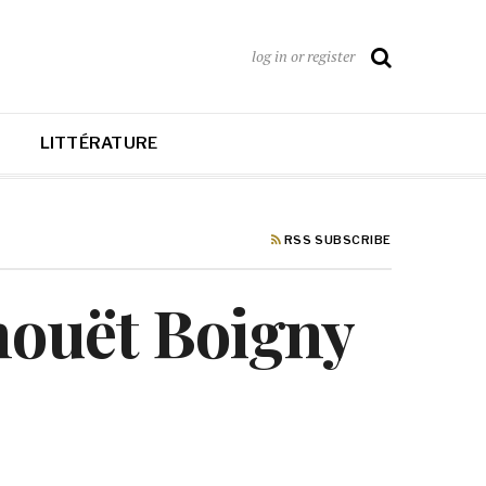
log in or register
LITTÉRATURE
RSS SUBSCRIBE
houët Boigny