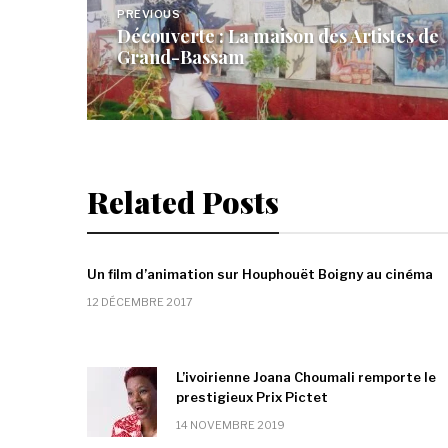
de
PREVIOUS
Découverte : La maison des Artistes de
l’article
Grand-Bassam
Related Posts
Un film d’animation sur Houphouët Boigny au cinéma
12 DÉCEMBRE 2017
L’ivoirienne Joana Choumali remporte le
prestigieux Prix Pictet
14 NOVEMBRE 2019