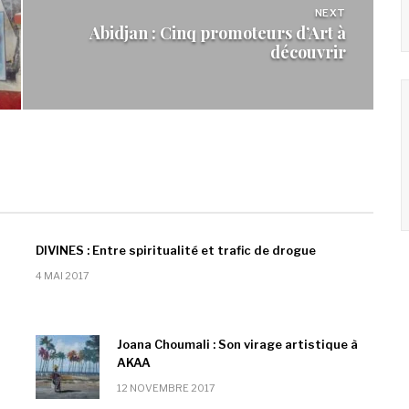
NEXT
Abidjan : Cinq promoteurs d’Art à
découvrir
DIVINES : Entre spiritualité et trafic de drogue
4 MAI 2017
Joana Choumali : Son virage artistique à
AKAA
12 NOVEMBRE 2017