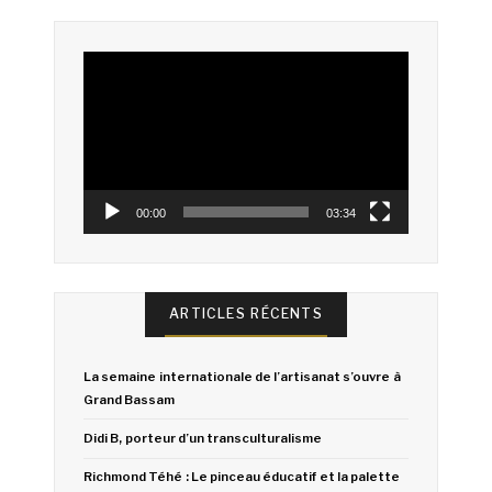
Lecteur
vidéo
00:00
03:34
ARTICLES RÉCENTS
La semaine internationale de l’artisanat s’ouvre à
Grand Bassam
Didi B, porteur d’un transculturalisme
Richmond Téhé : Le pinceau éducatif et la palette