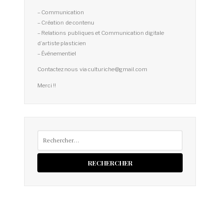
– Communication
– Création de contenu
– Relations publiques et Communication digitale
d’artiste plasticien
– Événementiel
Contactez nous via culturiche@gmail.com
Merci !!
Rechercher :