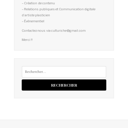
– Création de contenu
– Relations publiques et Communication digitale
d’artiste plasticien
– Événementiel
Contactez nous via culturiche@gmail.com
Merci !!
Rechercher :