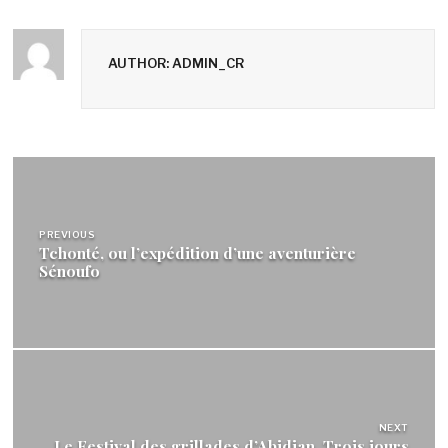
AUTHOR: ADMIN_CR
Navigation
de
PREVIOUS
l’article
Tchonté, ou l’expédition d’une aventurière
Sénoufo
NEXT
Le Festival des grillades d’Abidjan, Trois jours