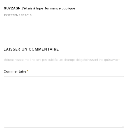
GUYZAGN: J’étais à la performance publique
13 SEPTEMBRE 2016
LAISSER UN COMMENTAIRE
Votre adresse e-mail ne sera pas publiée.
Les champs obligatoires sont indiqués avec
*
Commentaire
*