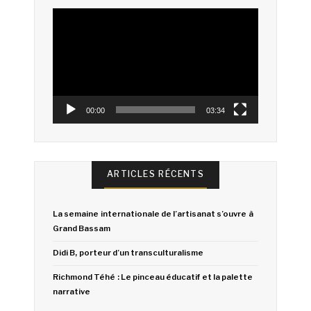
Lecteur
vidéo
00:00
03:34
ARTICLES RÉCENTS
La semaine internationale de l’artisanat s’ouvre à
Grand Bassam
Didi B, porteur d’un transculturalisme
Richmond Téhé : Le pinceau éducatif et la palette
narrative