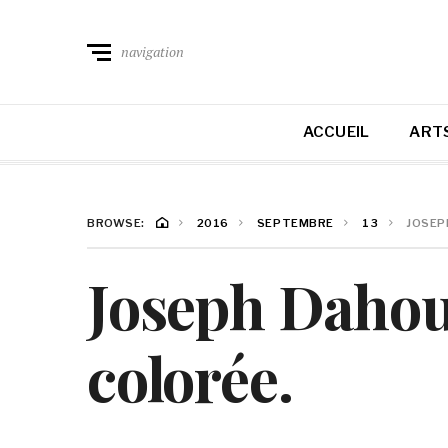
navigation
ACCUEIL
ARTS
BROWSE:
2016
SEPTEMBRE
13
JOSEP
Joseph Dahou
colorée.