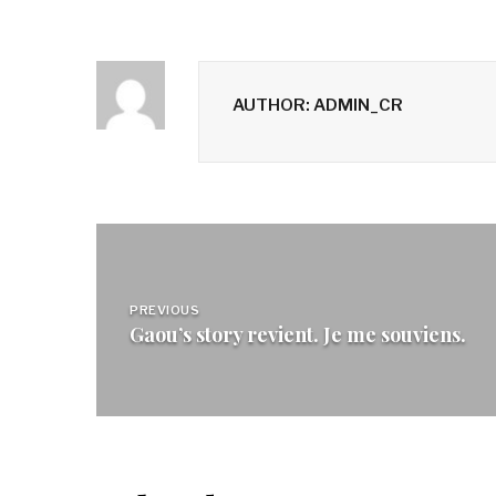
AUTHOR: ADMIN_CR
Navigation
de
PREVIOUS
Gaou’s story revient. Je me souviens.
l’article