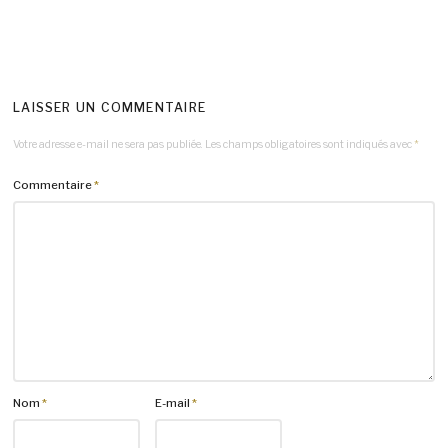
LAISSER UN COMMENTAIRE
Votre adresse e-mail ne sera pas publiée.
Les champs obligatoires sont indiqués avec
*
Commentaire
*
Nom
*
E-mail
*