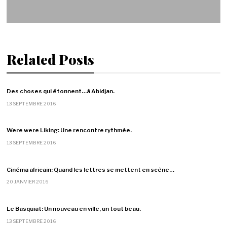
Related Posts
Des choses qui étonnent…à Abidjan.
13 SEPTEMBRE 2016
Were were Liking: Une rencontre rythmée.
13 SEPTEMBRE 2016
Cinéma africain: Quand les lettres se mettent en scène…
20 JANVIER 2016
Le Basquiat: Un nouveau en ville, un tout beau.
13 SEPTEMBRE 2016