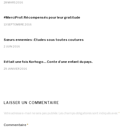
28 MARS 2016
#MerciProf: Récompensés pour leur gratitude
13 SEPTEMBRE 2016
Sœurs ennemies : Etudes sous toutes coutures
2 JUIN 2016
Il était une fois Korhogo… Conte d’une enfant du pays.
29 JANVIER 2016
LAISSER UN COMMENTAIRE
Votre adresse e-mail ne sera pas publiée.
Les champs obligatoires sont indiqués avec
*
Commentaire
*