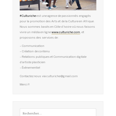
#
Culturiche
est une agence de passionnés engagés
pour la promotion des Arts et de la Culture en Afrique.
Nous sommes basés en Côte d’Ivoire où nous faisons
vivre un média en ligne
www.culturiche.com
, et
proposons des services de :
– Communication
– Création de contenu
– Relations publiques et Communication digitale
d’artiste plasticien
– Événementiel
Contactez nous via culturiche@gmail.com
Merci !!
Rechercher :