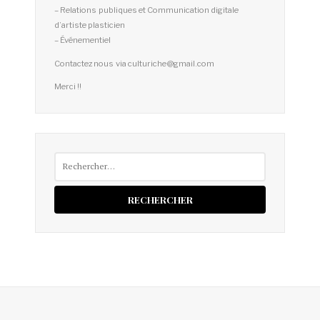
– Relations publiques et Communication digitale
d’artiste plasticien
– Événementiel
Contactez nous via culturiche@gmail.com
Merci !!
Rechercher :