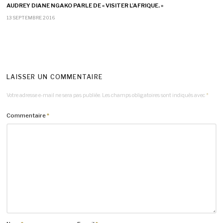
AUDREY DIANE NGAKO PARLE DE « VISITER L’AFRIQUE. »
13 SEPTEMBRE 2016
LAISSER UN COMMENTAIRE
Votre adresse e-mail ne sera pas publiée.
Les champs obligatoires sont indiqués avec
*
Commentaire
*