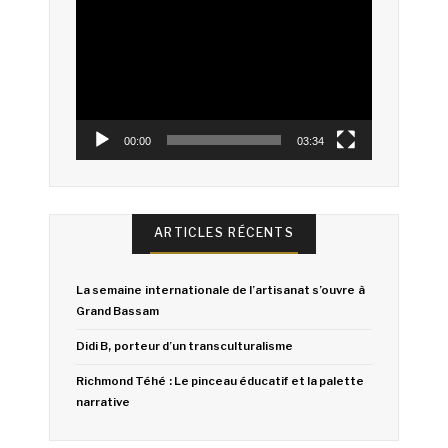
Lecteur
vidéo
00:00
03:34
ARTICLES RÉCENTS
La semaine internationale de l’artisanat s’ouvre à
Grand Bassam
Didi B, porteur d’un transculturalisme
Richmond Téhé : Le pinceau éducatif et la palette
narrative