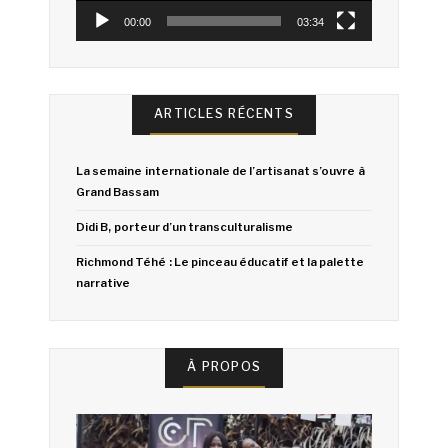
00:00
03:34
ARTICLES RÉCENTS
La semaine internationale de l’artisanat s’ouvre à
Grand Bassam
Didi B, porteur d’un transculturalisme
Richmond Téhé : Le pinceau éducatif et la palette
narrative
À PROPOS