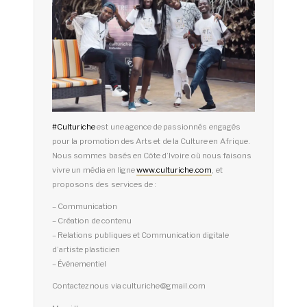
#
Culturiche
est une agence de passionnés engagés
pour la promotion des Arts et de la Culture en Afrique.
Nous sommes basés en Côte d’Ivoire où nous faisons
vivre un média en ligne
www.culturiche.com
, et
proposons des services de :
– Communication
– Création de contenu
– Relations publiques et Communication digitale
d’artiste plasticien
– Événementiel
Contactez nous via culturiche@gmail.com