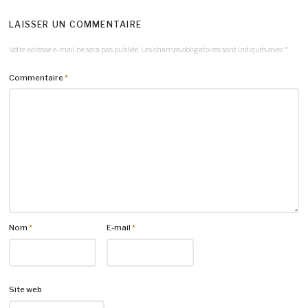
LAISSER UN COMMENTAIRE
Votre adresse e-mail ne sera pas publiée.
Les champs obligatoires sont indiqués avec
*
Commentaire
*
Nom
*
E-mail
*
Site web