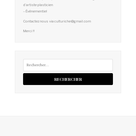
d’artiste plasticien
– Événementiel
Contactez nous via culturiche@gmail.com
Merci !!
Rechercher :