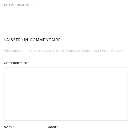
13 SEPTEMBRE 2016
LAISSER UN COMMENTAIRE
Votre adresse e-mail ne sera pas publiée.
Les champs obligatoires sont indiqués avec
*
Commentaire
*
Nom
*
E-mail
*