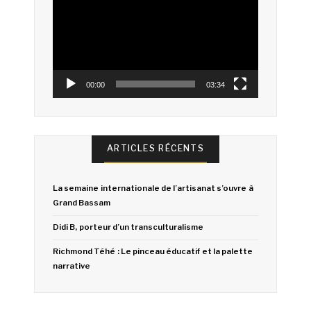
vidéo
00:00
03:34
ARTICLES RÉCENTS
La semaine internationale de l’artisanat s’ouvre à
Grand Bassam
Didi B, porteur d’un transculturalisme
Richmond Téhé : Le pinceau éducatif et la palette
narrative