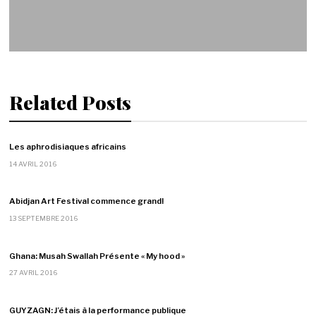
Related Posts
Les aphrodisiaques africains
14 AVRIL 2016
Abidjan Art Festival commence grand!
13 SEPTEMBRE 2016
Ghana: Musah Swallah Présente « My hood »
27 AVRIL 2016
GUYZAGN: J’étais à la performance publique