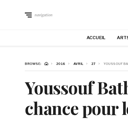
navigation
ACCUEIL
ARTS
BROWSE:
2016
AVRIL
27
YOUSSOUF BAT
Youssouf Bath
chance pour le