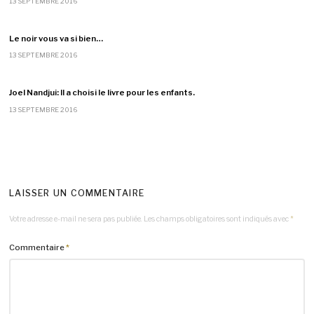
13 SEPTEMBRE 2016
Le noir vous va si bien…
13 SEPTEMBRE 2016
Joel Nandjui: Il a choisi le livre pour les enfants.
13 SEPTEMBRE 2016
LAISSER UN COMMENTAIRE
Votre adresse e-mail ne sera pas publiée.
Les champs obligatoires sont indiqués avec
*
Commentaire
*