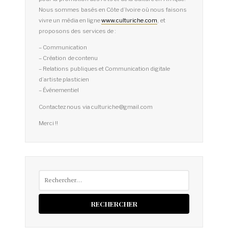
Nous sommes basés en Côte d’Ivoire où nous faisons
vivre un média en ligne
www.culturiche.com
, et
proposons des services de :
– Communication
– Création de contenu
– Relations publiques et Communication digitale
d’artiste plasticien
– Événementiel
Contactez nous via culturiche@gmail.com
Merci !!
Rechercher :