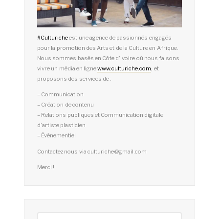
#
Culturiche
est une agence de passionnés engagés
pour la promotion des Arts et de la Culture en Afrique.
Nous sommes basés en Côte d’Ivoire où nous faisons
vivre un média en ligne
www.culturiche.com
, et
proposons des services de :
– Communication
– Création de contenu
– Relations publiques et Communication digitale
d’artiste plasticien
– Événementiel
Contactez nous via culturiche@gmail.com
Merci !!
Rechercher :