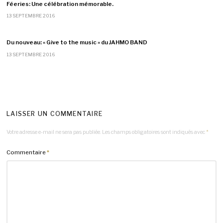
Féeries: Une célébration mémorable.
13 SEPTEMBRE 2016
Du nouveau: « Give to the music » du JAHMO BAND
13 SEPTEMBRE 2016
LAISSER UN COMMENTAIRE
Votre adresse e-mail ne sera pas publiée.
Les champs obligatoires sont indiqués avec
*
Commentaire
*