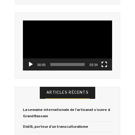
Lecteur
vidéo
00:00
03:34
ARTICLES RÉCENTS
La semaine internationale de l’artisanat s’ouvre à
Grand Bassam
Didi B, porteur d’un transculturalisme