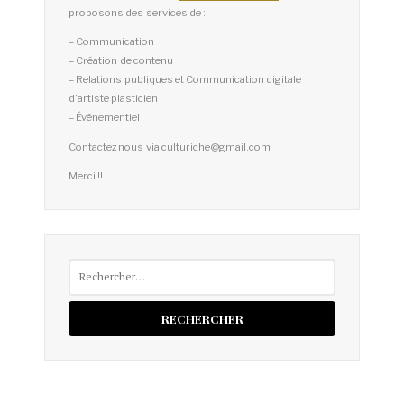
proposons des services de :
– Communication
– Création de contenu
– Relations publiques et Communication digitale
d’artiste plasticien
– Événementiel
Contactez nous via culturiche@gmail.com
Merci !!
Rechercher :