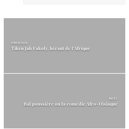
Navigation
de
l’article
PREVIOUS
Tiken Jah Fakoly, héraut de l’Afrique
NEXT
Bal poussière ou la comédie Afro-Disiaque