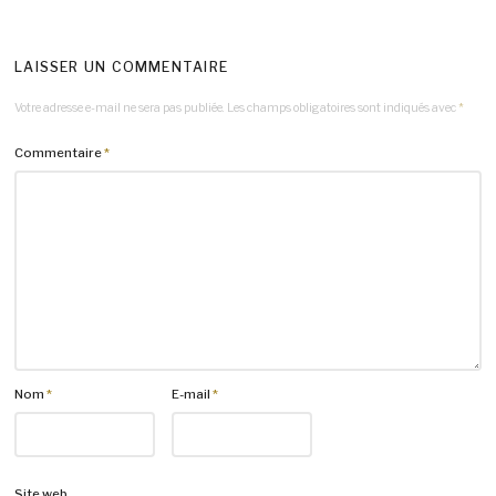
LAISSER UN COMMENTAIRE
Votre adresse e-mail ne sera pas publiée.
Les champs obligatoires sont indiqués avec
*
Commentaire
*
Nom
*
E-mail
*
Site web