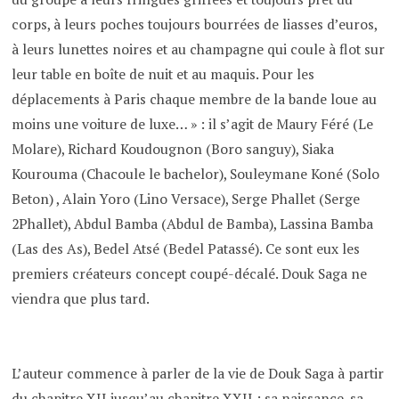
corps, à leurs poches toujours bourrées de liasses d’euros,
à leurs lunettes noires et au champagne qui coule à flot sur
leur table en boîte de nuit et au maquis. Pour les
déplacements à Paris chaque membre de la bande loue au
moins une voiture de luxe… » : il s’agit de Maury Féré (Le
Molare), Richard Koudougnon (Boro sanguy), Siaka
Kourouma (Chacoule le bachelor), Souleymane Koné (Solo
Beton) , Alain Yoro (Lino Versace), Serge Phallet (Serge
2Phallet), Abdul Bamba (Abdul de Bamba), Lassina Bamba
(Las des As), Bedel Atsé (Bedel Patassé). Ce sont eux les
premiers créateurs concept coupé-décalé. Douk Saga ne
viendra que plus tard.
L’auteur commence à parler de la vie de Douk Saga à partir
du chapitre XII jusqu’au chapitre XXII : sa naissance, sa