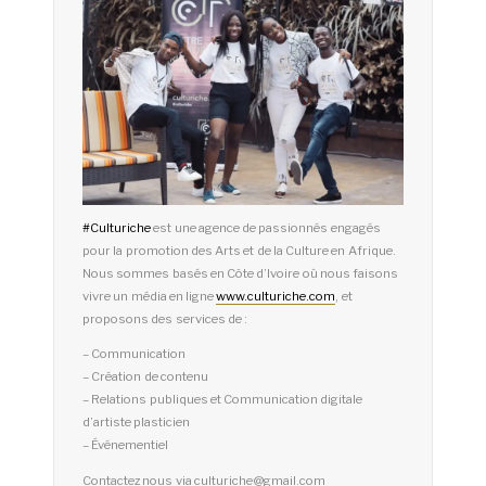
#
Culturiche
est une agence de passionnés engagés
pour la promotion des Arts et de la Culture en Afrique.
Nous sommes basés en Côte d’Ivoire où nous faisons
vivre un média en ligne
www.culturiche.com
, et
proposons des services de :
– Communication
– Création de contenu
– Relations publiques et Communication digitale
d’artiste plasticien
– Événementiel
Contactez nous via culturiche@gmail.com