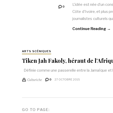
L’idée est née d’un con
0
Côte d’Ivoire, et plus 
journalistes culturels q
Continue Reading →
ARTS SCÉNIQUES
Tiken Jah Fakoly, héraut de l’Afriq
Définie comme une passerelle entre la Jamaïque et l’A
Culturiche
0
27 OCTOBRE 2015
NAVIGATION
GO TO PAGE: