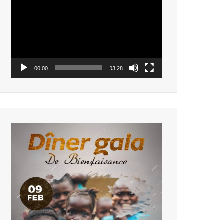
vidéo
00:00
03:28