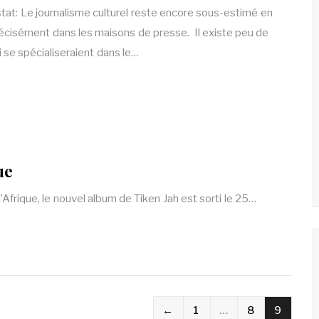
stat: Le journalisme culturel reste encore sous-estimé en
précisément dans les maisons de presse. Il existe peu de
ui se spécialiseraient dans le…
ue
frique, le nouvel album de Tiken Jah est sorti le 25…
←
1
…
8
9