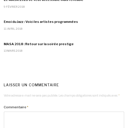
9 FÉVRIER 2018
Emoi du Jazz : Voici les artistes programmées
11 AVRIL 2018
MASA 2018 : Retour sur la soirée prestige
13 MARS 2018
LAISSER UN COMMENTAIRE
Votre adresse e-mail ne sera pas publiée.
Les champs obligatoires sont indiqués avec
*
Commentaire
*