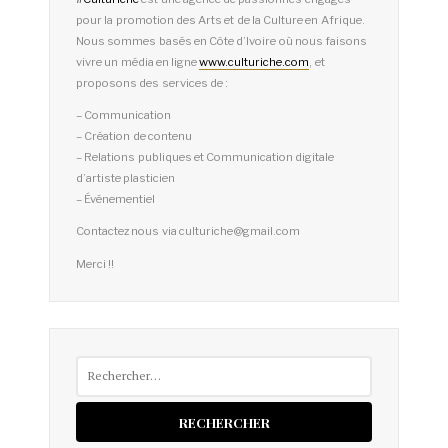
pour la promotion des Arts et de la Culture en Afrique.
Nous sommes basés en Côte d’Ivoire où nous faisons
vivre un média en ligne
www.culturiche.com
, et
proposons des services de :
– Communication
– Création de contenu
– Relations publiques et Communication digitale
d’artiste plasticien
– Événementiel
Contactez nous via culturiche@gmail.com
Merci !!
Rechercher :