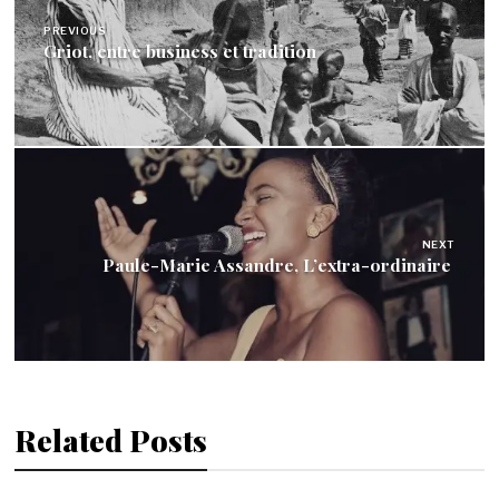
de
l’article
PREVIOUS
Griot, entre business et tradition
NEXT
Paule-Marie Assandre, L’extra-ordinaire
Related Posts