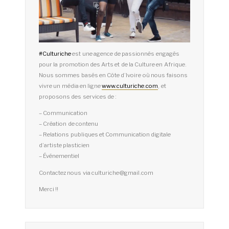
#
Culturiche
est une agence de passionnés engagés
pour la promotion des Arts et de la Culture en Afrique.
Nous sommes basés en Côte d’Ivoire où nous faisons
vivre un média en ligne
www.culturiche.com
, et
proposons des services de :
– Communication
– Création de contenu
– Relations publiques et Communication digitale
d’artiste plasticien
– Événementiel
Contactez nous via culturiche@gmail.com
Merci !!