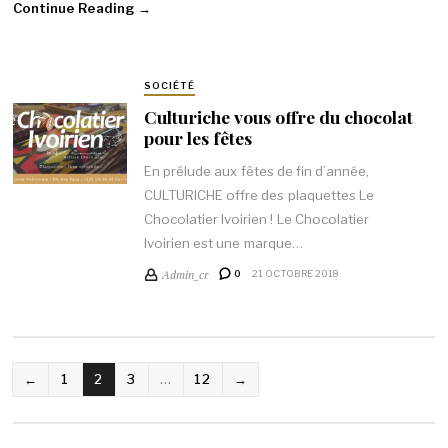
Continue Reading →
SOCIÉTÉ
Culturiche vous offre du chocolat
pour les fêtes
En prélude aux fêtes de fin d’année,
CULTURICHE offre des plaquettes Le
Chocolatier Ivoirien ! Le ChocoIatier
Ivoirien est une marque…
Admin_cr
0
21 OCTOBRE 2018
NAVIGATION
←
1
2
3
…
12
→
DES