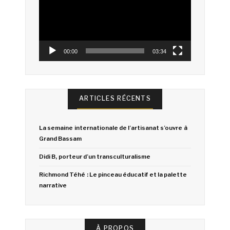
00:00
03:34
ARTICLES RÉCENTS
La semaine internationale de l’artisanat s’ouvre à
Grand Bassam
Didi B, porteur d’un transculturalisme
Richmond Téhé : Le pinceau éducatif et la palette
narrative
À PROPOS