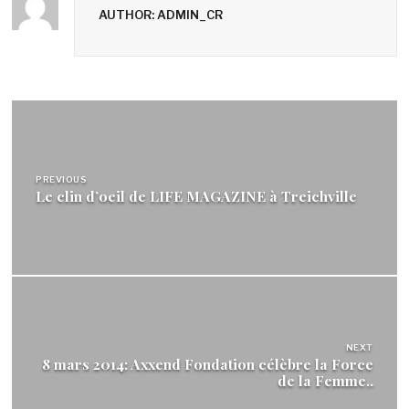
AUTHOR: ADMIN_CR
Navigation
de
l’article
PREVIOUS
Le clin d’oeil de LIFE MAGAZINE à Treichville
NEXT
8 mars 2014: Axxend Fondation célèbre la Force
de la Femme..